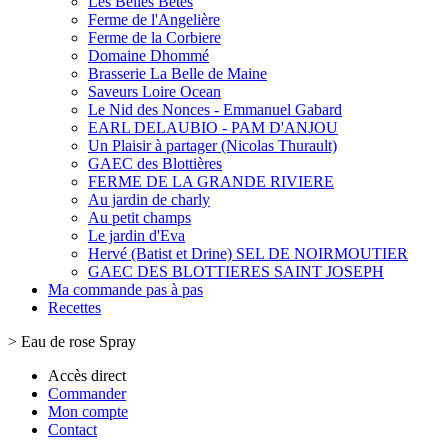
Les Belles Bêtes
Ferme de l'Angelière
Ferme de la Corbiere
Domaine Dhommé
Brasserie La Belle de Maine
Saveurs Loire Ocean
Le Nid des Nonces - Emmanuel Gabard
EARL DELAUBIO - PAM D'ANJOU
Un Plaisir à partager (Nicolas Thurault)
GAEC des Blottières
FERME DE LA GRANDE RIVIERE
Au jardin de charly
Au petit champs
Le jardin d'Eva
Hervé (Batist et Drine) SEL DE NOIRMOUTIER
GAEC DES BLOTTIERES SAINT JOSEPH
Ma commande pas à pas
Recettes
>
Eau de rose Spray
Accès direct
Commander
Mon compte
Contact