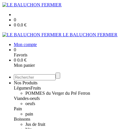
0
0
0.0
€
LE BALUCHON FERMIER
Mon compte
0
Favoris
0
0.0
€
Mon panier
Nos Produits
Légumes
Fruits
POMMES du Verger du Pré Ferron
Viandes-oeufs
oeufs
Pain
pain
Boissons
Jus de fruit