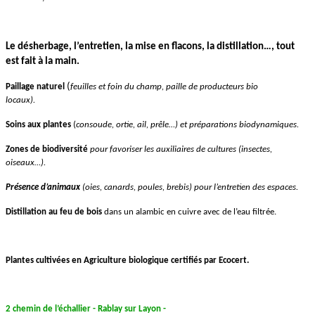
Le désherbage, l’entretien, la mise en flacons, la distillation…, tout
est fait à la main.
(
Paillage naturel
feuilles
et
foin
du champ,
paille de producteurs bio
locaux
)
.
Soins
aux
plantes
(
consoude, ortie, ail, prêle…
)
e
t
préparations biodynamiqu
es.
Zones de biodiversité
pour favoriser les auxiliaires de cultures
(insectes
,
oiseaux…
).
Présence d’animaux
(oies, canards, poules, brebis) pour l’entretien des espaces.
Distillation au feu de bois
dans un alambic en cuivre avec de l’eau filtrée.
Plantes cultivées en Agriculture biologique certifiés par Ecocert.
2 chemin de l’échallier -
Rablay sur Layon -