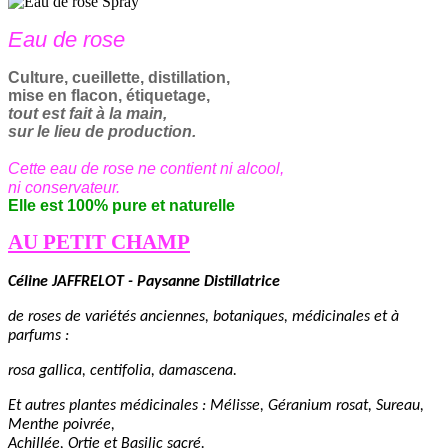
Eau de rose
Culture, cueillette, distillation,
mise en flacon, étiquetage,
tout est fait à la main,
sur le lieu de production.
Cette eau de rose ne contient ni alcool,
ni conservateur.
Elle est
100% pure et naturelle
AU PETIT CHAMP
C
éline JAFFRELOT -
P
aysanne
D
istillatrice
de roses de variétés anciennes, botaniques, médicinales et à
parfum
s
:
rosa gallica, centifolia, damascena.
Et autres plantes médicinales : Mélisse, Géranium rosat,
Su
reau,
Menthe poivrée,
Achillée,
Ortie
et
B
asilic sacré
.