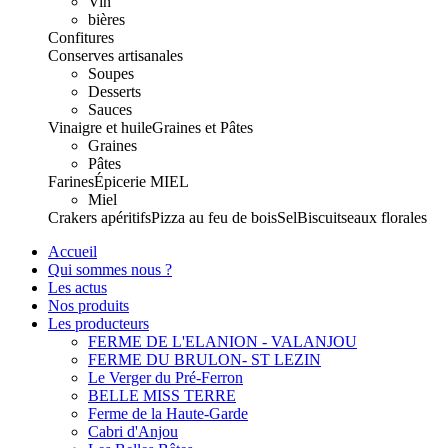
Vin
bières
Confitures
Conserves artisanales
Soupes
Desserts
Sauces
Vinaigre et huile
Graines et Pâtes
Graines
Pâtes
Farines
Épicerie
MIEL
Miel
Crakers apéritifs
Pizza au feu de bois
Sel
Biscuits
eaux florales
Accueil
Qui sommes nous ?
Les actus
Nos produits
Les producteurs
FERME DE L'ELANION - VALANJOU
FERME DU BRULON- ST LEZIN
Le Verger du Pré-Ferron
BELLE MISS TERRE
Ferme de la Haute-Garde
Cabri d'Anjou