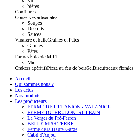
Vin
bières
Confitures
Conserves artisanales
Soupes
Desserts
Sauces
Vinaigre et huile
Graines et Pâtes
Graines
Pâtes
Farines
Épicerie
MIEL
Miel
Crakers apéritifs
Pizza au feu de bois
Sel
Biscuits
eaux florales
Accueil
Qui sommes nous ?
Les actus
Nos produits
Les producteurs
FERME DE L'ELANION - VALANJOU
FERME DU BRULON- ST LEZIN
Le Verger du Pré-Ferron
BELLE MISS TERRE
Ferme de la Haute-Garde
Cabri d'Anjou