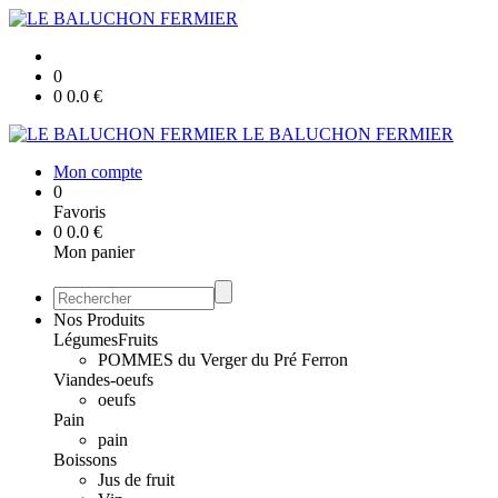
0
0
0.0
€
LE BALUCHON FERMIER
Mon compte
0
Favoris
0
0.0
€
Mon panier
Nos Produits
Légumes
Fruits
POMMES du Verger du Pré Ferron
Viandes-oeufs
oeufs
Pain
pain
Boissons
Jus de fruit