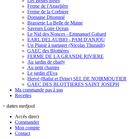
Les Belles Bêtes
Ferme de l'Angelière
Ferme de la Corbiere
Domaine Dhommé
Brasserie La Belle de Maine
Saveurs Loire Ocean
Le Nid des Nonces - Emmanuel Gabard
EARL DELAUBIO - PAM D'ANJOU
Un Plaisir à partager (Nicolas Thurault)
GAEC des Blottières
FERME DE LA GRANDE RIVIERE
Au jardin de charly
Au petit champs
Le jardin d'Eva
Hervé (Batist et Drine) SEL DE NOIRMOUTIER
GAEC DES BLOTTIERES SAINT JOSEPH
Ma commande pas à pas
Recettes
>
dattes medjool
Accès direct
Commander
Mon compte
Contact