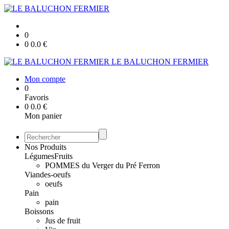
0
0
0.0
€
LE BALUCHON FERMIER
Mon compte
0
Favoris
0
0.0
€
Mon panier
Nos Produits
Légumes
Fruits
POMMES du Verger du Pré Ferron
Viandes-oeufs
oeufs
Pain
pain
Boissons
Jus de fruit