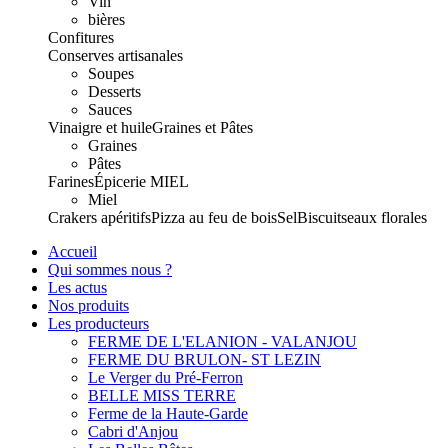
Vin
bières
Confitures
Conserves artisanales
Soupes
Desserts
Sauces
Vinaigre et huile
Graines et Pâtes
Graines
Pâtes
Farines
Épicerie
MIEL
Miel
Crakers apéritifs
Pizza au feu de bois
Sel
Biscuits
eaux florales
Accueil
Qui sommes nous ?
Les actus
Nos produits
Les producteurs
FERME DE L'ELANION - VALANJOU
FERME DU BRULON- ST LEZIN
Le Verger du Pré-Ferron
BELLE MISS TERRE
Ferme de la Haute-Garde
Cabri d'Anjou