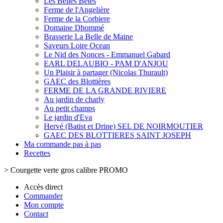
Les Belles Bêtes
Ferme de l'Angelière
Ferme de la Corbiere
Domaine Dhommé
Brasserie La Belle de Maine
Saveurs Loire Ocean
Le Nid des Nonces - Emmanuel Gabard
EARL DELAUBIO - PAM D'ANJOU
Un Plaisir à partager (Nicolas Thurault)
GAEC des Blottières
FERME DE LA GRANDE RIVIERE
Au jardin de charly
Au petit champs
Le jardin d'Eva
Hervé (Batist et Drine) SEL DE NOIRMOUTIER
GAEC DES BLOTTIERES SAINT JOSEPH
Ma commande pas à pas
Recettes
>
Courgette verte gros calibre PROMO
Accès direct
Commander
Mon compte
Contact