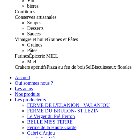
Vin
bières
Confitures
Conserves artisanales
Soupes
Desserts
Sauces
Vinaigre et huile
Graines et Pâtes
Graines
Pâtes
Farines
Épicerie
MIEL
Miel
Crakers apéritifs
Pizza au feu de bois
Sel
Biscuits
eaux florales
Accueil
Qui sommes nous ?
Les actus
Nos produits
Les producteurs
FERME DE L'ELANION - VALANJOU
FERME DU BRULON- ST LEZIN
Le Verger du Pré-Ferron
BELLE MISS TERRE
Ferme de la Haute-Garde
Cabri d'Anjou