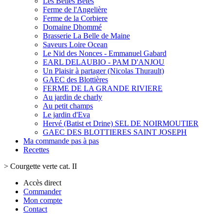
Les Belles Bêtes
Ferme de l'Angelière
Ferme de la Corbiere
Domaine Dhommé
Brasserie La Belle de Maine
Saveurs Loire Ocean
Le Nid des Nonces - Emmanuel Gabard
EARL DELAUBIO - PAM D'ANJOU
Un Plaisir à partager (Nicolas Thurault)
GAEC des Blottières
FERME DE LA GRANDE RIVIERE
Au jardin de charly
Au petit champs
Le jardin d'Eva
Hervé (Batist et Drine) SEL DE NOIRMOUTIER
GAEC DES BLOTTIERES SAINT JOSEPH
Ma commande pas à pas
Recettes
>
Courgette verte cat. II
Accès direct
Commander
Mon compte
Contact