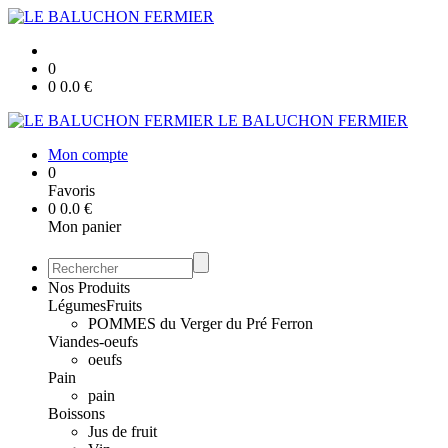
0
0
0.0
€
LE BALUCHON FERMIER
Mon compte
0
Favoris
0
0.0
€
Mon panier
Nos Produits
Légumes
Fruits
POMMES du Verger du Pré Ferron
Viandes-oeufs
oeufs
Pain
pain
Boissons
Jus de fruit