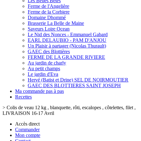
Les Belles Bêtes
Ferme de l'Angelière
Ferme de la Corbiere
Domaine Dhommé
Brasserie La Belle de Maine
Saveurs Loire Ocean
Le Nid des Nonces - Emmanuel Gabard
EARL DELAUBIO - PAM D'ANJOU
Un Plaisir à partager (Nicolas Thurault)
GAEC des Blottières
FERME DE LA GRANDE RIVIERE
Au jardin de charly
Au petit champs
Le jardin d'Eva
Hervé (Batist et Drine) SEL DE NOIRMOUTIER
GAEC DES BLOTTIERES SAINT JOSEPH
Ma commande pas à pas
Recettes
>
Colis de veau 12 kg , blanquette, rôti, escalopes , côtelettes, filet ,
LIVRAISON 16-17 Avril
Accès direct
Commander
Mon compte
Contact