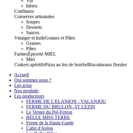
Vin
bières
Confitures
Conserves artisanales
Soupes
Desserts
Sauces
Vinaigre et huile
Graines et Pâtes
Graines
Pâtes
Farines
Épicerie
MIEL
Miel
Crakers apéritifs
Pizza au feu de bois
Sel
Biscuits
eaux florales
Accueil
Qui sommes nous ?
Les actus
Nos produits
Les producteurs
FERME DE L'ELANION - VALANJOU
FERME DU BRULON- ST LEZIN
Le Verger du Pré-Ferron
BELLE MISS TERRE
Ferme de la Haute-Garde
Cabri d'Anjou