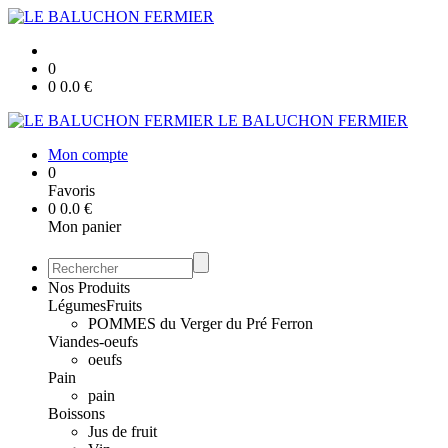
0
0
0.0
€
LE BALUCHON FERMIER
Mon compte
0
Favoris
0
0.0
€
Mon panier
Nos Produits
Légumes
Fruits
POMMES du Verger du Pré Ferron
Viandes-oeufs
oeufs
Pain
pain
Boissons
Jus de fruit