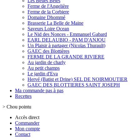
Les Belles Bêtes
Ferme de l'Angelière
Ferme de la Corbiere
Domaine Dhommé
Brasserie La Belle de Maine
Saveurs Loire Ocean
Le Nid des Nonces - Emmanuel Gabard
EARL DELAUBIO - PAM D'ANJOU
Un Plaisir à partager (Nicolas Thurault)
GAEC des Blottières
FERME DE LA GRANDE RIVIERE
Au jardin de charly
Au petit champs
Le jardin d'Eva
Hervé (Batist et Drine) SEL DE NOIRMOUTIER
GAEC DES BLOTTIERES SAINT JOSEPH
Ma commande pas à pas
Recettes
>
Chou pointu
Accès direct
Commander
Mon compte
Contact