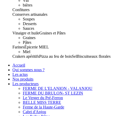
Vin
bières
Confitures
Conserves artisanales
Soupes
Desserts
Sauces
Vinaigre et huile
Graines et Pâtes
Graines
Pâtes
Farines
Épicerie
MIEL
Miel
Crakers apéritifs
Pizza au feu de bois
Sel
Biscuits
eaux florales
Accueil
Qui sommes nous ?
Les actus
Nos produits
Les producteurs
FERME DE L'ELANION - VALANJOU
FERME DU BRULON- ST LEZIN
Le Verger du Pré-Ferron
BELLE MISS TERRE
Ferme de la Haute-Garde
Cabri d'Anjou