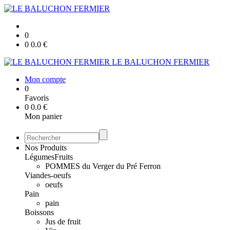
0
0
0.0
€
LE BALUCHON FERMIER
Mon compte
0
Favoris
0
0.0
€
Mon panier
Nos Produits
Légumes
Fruits
POMMES du Verger du Pré Ferron
Viandes-oeufs
oeufs
Pain
pain
Boissons
Jus de fruit