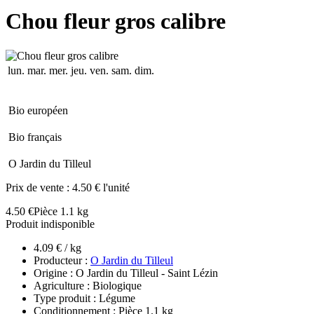
Chou fleur gros calibre
lun.
mar.
mer.
jeu.
ven.
sam.
dim.
Bio européen
Bio français
O Jardin du Tilleul
Prix de vente :
4.50 € l'unité
4.50 €
Pièce 1.1 kg
Produit indisponible
4.09 € / kg
Producteur :
O Jardin du Tilleul
Origine : O Jardin du Tilleul - Saint Lézin
Agriculture : Biologique
Type produit : Légume
Conditionnement : Pièce 1.1 kg