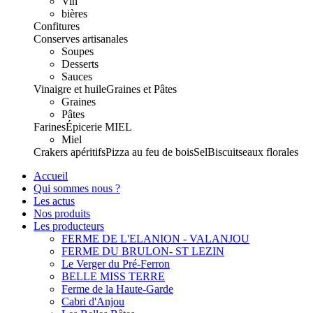
Vin
bières
Confitures
Conserves artisanales
Soupes
Desserts
Sauces
Vinaigre et huile
Graines et Pâtes
Graines
Pâtes
Farines
Épicerie
MIEL
Miel
Crakers apéritifs
Pizza au feu de bois
Sel
Biscuits
eaux florales
Accueil
Qui sommes nous ?
Les actus
Nos produits
Les producteurs
FERME DE L'ELANION - VALANJOU
FERME DU BRULON- ST LEZIN
Le Verger du Pré-Ferron
BELLE MISS TERRE
Ferme de la Haute-Garde
Cabri d'Anjou