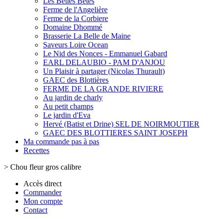
Les Belles Bêtes
Ferme de l'Angelière
Ferme de la Corbiere
Domaine Dhommé
Brasserie La Belle de Maine
Saveurs Loire Ocean
Le Nid des Nonces - Emmanuel Gabard
EARL DELAUBIO - PAM D'ANJOU
Un Plaisir à partager (Nicolas Thurault)
GAEC des Blottières
FERME DE LA GRANDE RIVIERE
Au jardin de charly
Au petit champs
Le jardin d'Eva
Hervé (Batist et Drine) SEL DE NOIRMOUTIER
GAEC DES BLOTTIERES SAINT JOSEPH
Ma commande pas à pas
Recettes
>
Chou fleur gros calibre
Accès direct
Commander
Mon compte
Contact