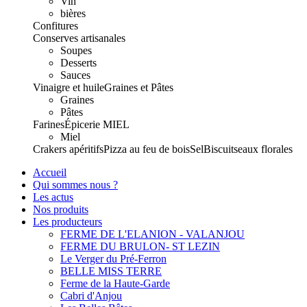
Vin
bières
Confitures
Conserves artisanales
Soupes
Desserts
Sauces
Vinaigre et huile
Graines et Pâtes
Graines
Pâtes
Farines
Épicerie
MIEL
Miel
Crakers apéritifs
Pizza au feu de bois
Sel
Biscuits
eaux florales
Accueil
Qui sommes nous ?
Les actus
Nos produits
Les producteurs
FERME DE L'ELANION - VALANJOU
FERME DU BRULON- ST LEZIN
Le Verger du Pré-Ferron
BELLE MISS TERRE
Ferme de la Haute-Garde
Cabri d'Anjou