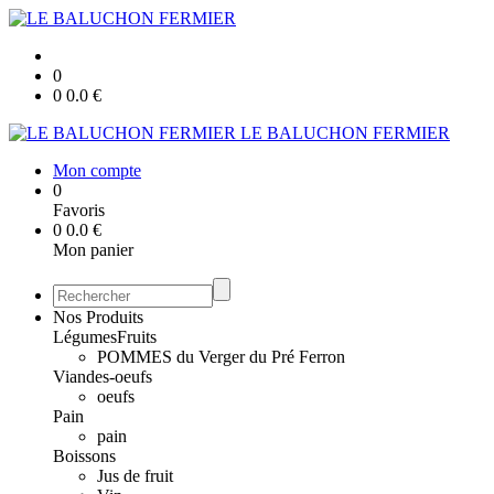
0
0
0.0
€
LE BALUCHON FERMIER
Mon compte
0
Favoris
0
0.0
€
Mon panier
Nos Produits
Légumes
Fruits
POMMES du Verger du Pré Ferron
Viandes-oeufs
oeufs
Pain
pain
Boissons
Jus de fruit