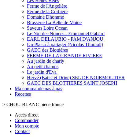
Les Belles Bêtes
Ferme de l'Angelière
Ferme de la Corbiere
Domaine Dhommé
Brasserie La Belle de Maine
Saveurs Loire Ocean
Le Nid des Nonces - Emmanuel Gabard
EARL DELAUBIO - PAM D'ANJOU
Un Plaisir à partager (Nicolas Thurault)
GAEC des Blottières
FERME DE LA GRANDE RIVIERE
Au jardin de charly
Au petit champs
Le jardin d'Eva
Hervé (Batist et Drine) SEL DE NOIRMOUTIER
GAEC DES BLOTTIERES SAINT JOSEPH
Ma commande pas à pas
Recettes
>
CHOU BLANC piece france
Accès direct
Commander
Mon compte
Contact