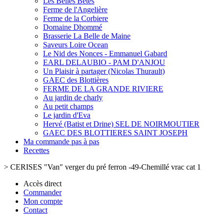
Les Belles Bêtes
Ferme de l'Angelière
Ferme de la Corbiere
Domaine Dhommé
Brasserie La Belle de Maine
Saveurs Loire Ocean
Le Nid des Nonces - Emmanuel Gabard
EARL DELAUBIO - PAM D'ANJOU
Un Plaisir à partager (Nicolas Thurault)
GAEC des Blottières
FERME DE LA GRANDE RIVIERE
Au jardin de charly
Au petit champs
Le jardin d'Eva
Hervé (Batist et Drine) SEL DE NOIRMOUTIER
GAEC DES BLOTTIERES SAINT JOSEPH
Ma commande pas à pas
Recettes
>
CERISES "Van" verger du pré ferron -49-Chemillé vrac cat 1
Accès direct
Commander
Mon compte
Contact