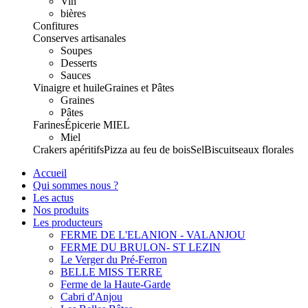
Vin
bières
Confitures
Conserves artisanales
Soupes
Desserts
Sauces
Vinaigre et huile
Graines et Pâtes
Graines
Pâtes
Farines
Épicerie
MIEL
Miel
Crakers apéritifs
Pizza au feu de bois
Sel
Biscuits
eaux florales
Accueil
Qui sommes nous ?
Les actus
Nos produits
Les producteurs
FERME DE L'ELANION - VALANJOU
FERME DU BRULON- ST LEZIN
Le Verger du Pré-Ferron
BELLE MISS TERRE
Ferme de la Haute-Garde
Cabri d'Anjou