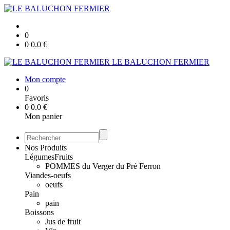
0
0
0.0
€
LE BALUCHON FERMIER
Mon compte
0
Favoris
0
0.0
€
Mon panier
Nos Produits
Légumes
Fruits
POMMES du Verger du Pré Ferron
Viandes-oeufs
oeufs
Pain
pain
Boissons
Jus de fruit