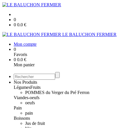
0
0
0.0
€
LE BALUCHON FERMIER
Mon compte
0
Favoris
0
0.0
€
Mon panier
Nos Produits
Légumes
Fruits
POMMES du Verger du Pré Ferron
Viandes-oeufs
oeufs
Pain
pain
Boissons
Jus de fruit