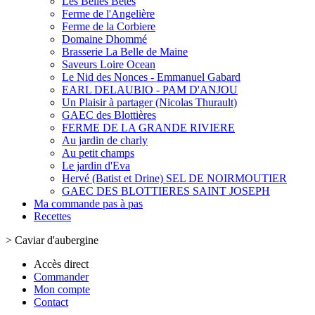
Les Belles Bêtes
Ferme de l'Angelière
Ferme de la Corbiere
Domaine Dhommé
Brasserie La Belle de Maine
Saveurs Loire Ocean
Le Nid des Nonces - Emmanuel Gabard
EARL DELAUBIO - PAM D'ANJOU
Un Plaisir à partager (Nicolas Thurault)
GAEC des Blottières
FERME DE LA GRANDE RIVIERE
Au jardin de charly
Au petit champs
Le jardin d'Eva
Hervé (Batist et Drine) SEL DE NOIRMOUTIER
GAEC DES BLOTTIERES SAINT JOSEPH
Ma commande pas à pas
Recettes
>
Caviar d'aubergine
Accès direct
Commander
Mon compte
Contact