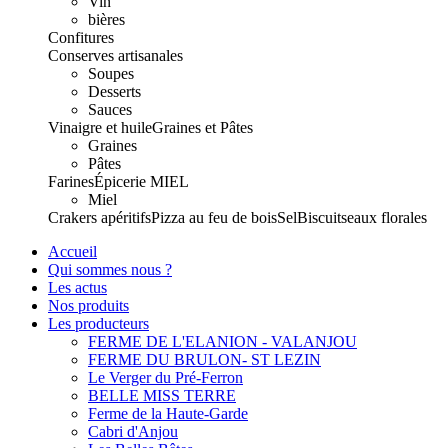
Vin
bières
Confitures
Conserves artisanales
Soupes
Desserts
Sauces
Vinaigre et huile
Graines et Pâtes
Graines
Pâtes
Farines
Épicerie
MIEL
Miel
Crakers apéritifs
Pizza au feu de bois
Sel
Biscuits
eaux florales
Accueil
Qui sommes nous ?
Les actus
Nos produits
Les producteurs
FERME DE L'ELANION - VALANJOU
FERME DU BRULON- ST LEZIN
Le Verger du Pré-Ferron
BELLE MISS TERRE
Ferme de la Haute-Garde
Cabri d'Anjou