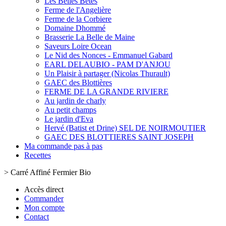
Les Belles Bêtes
Ferme de l'Angelière
Ferme de la Corbiere
Domaine Dhommé
Brasserie La Belle de Maine
Saveurs Loire Ocean
Le Nid des Nonces - Emmanuel Gabard
EARL DELAUBIO - PAM D'ANJOU
Un Plaisir à partager (Nicolas Thurault)
GAEC des Blottières
FERME DE LA GRANDE RIVIERE
Au jardin de charly
Au petit champs
Le jardin d'Eva
Hervé (Batist et Drine) SEL DE NOIRMOUTIER
GAEC DES BLOTTIERES SAINT JOSEPH
Ma commande pas à pas
Recettes
>
Carré Affiné Fermier Bio
Accès direct
Commander
Mon compte
Contact