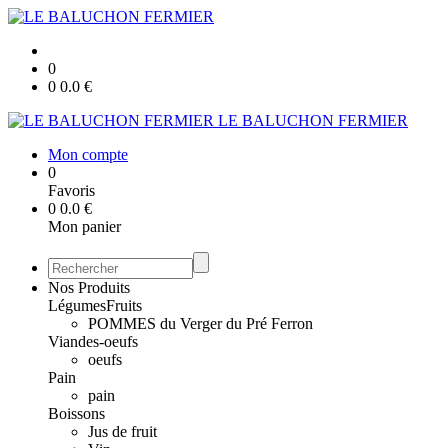
0
0
0.0
€
LE BALUCHON FERMIER
Mon compte
0
Favoris
0
0.0
€
Mon panier
Nos Produits
Légumes
Fruits
POMMES du Verger du Pré Ferron
Viandes-oeufs
oeufs
Pain
pain
Boissons
Jus de fruit