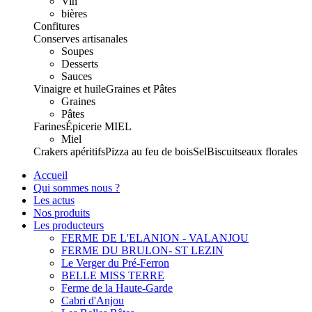
Vin
bières
Confitures
Conserves artisanales
Soupes
Desserts
Sauces
Vinaigre et huile
Graines et Pâtes
Graines
Pâtes
Farines
Épicerie
MIEL
Miel
Crakers apéritifs
Pizza au feu de bois
Sel
Biscuits
eaux florales
Accueil
Qui sommes nous ?
Les actus
Nos produits
Les producteurs
FERME DE L'ELANION - VALANJOU
FERME DU BRULON- ST LEZIN
Le Verger du Pré-Ferron
BELLE MISS TERRE
Ferme de la Haute-Garde
Cabri d'Anjou