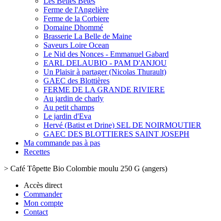
Les Belles Bêtes
Ferme de l'Angelière
Ferme de la Corbiere
Domaine Dhommé
Brasserie La Belle de Maine
Saveurs Loire Ocean
Le Nid des Nonces - Emmanuel Gabard
EARL DELAUBIO - PAM D'ANJOU
Un Plaisir à partager (Nicolas Thurault)
GAEC des Blottières
FERME DE LA GRANDE RIVIERE
Au jardin de charly
Au petit champs
Le jardin d'Eva
Hervé (Batist et Drine) SEL DE NOIRMOUTIER
GAEC DES BLOTTIERES SAINT JOSEPH
Ma commande pas à pas
Recettes
>
Café Tôpette Bio Colombie moulu 250 G (angers)
Accès direct
Commander
Mon compte
Contact