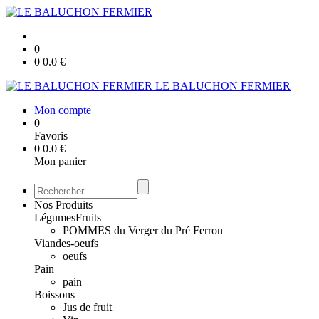
0
0
0.0
€
LE BALUCHON FERMIER
Mon compte
0
Favoris
0
0.0
€
Mon panier
Nos Produits
Légumes
Fruits
POMMES du Verger du Pré Ferron
Viandes-oeufs
oeufs
Pain
pain
Boissons
Jus de fruit