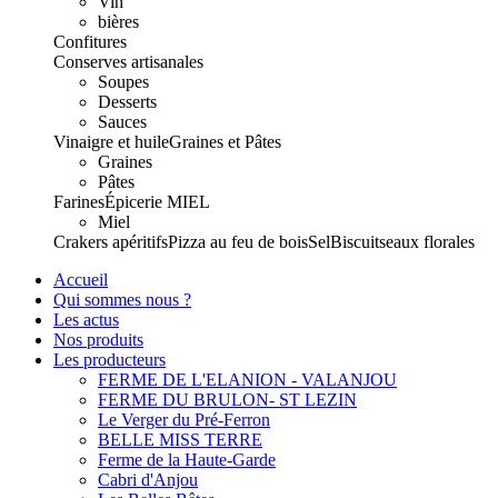
Vin
bières
Confitures
Conserves artisanales
Soupes
Desserts
Sauces
Vinaigre et huile
Graines et Pâtes
Graines
Pâtes
Farines
Épicerie
MIEL
Miel
Crakers apéritifs
Pizza au feu de bois
Sel
Biscuits
eaux florales
Accueil
Qui sommes nous ?
Les actus
Nos produits
Les producteurs
FERME DE L'ELANION - VALANJOU
FERME DU BRULON- ST LEZIN
Le Verger du Pré-Ferron
BELLE MISS TERRE
Ferme de la Haute-Garde
Cabri d'Anjou