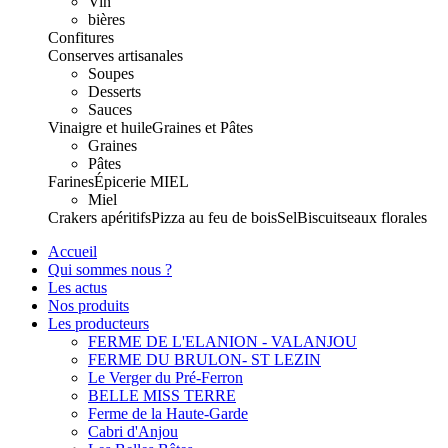
Vin
bières
Confitures
Conserves artisanales
Soupes
Desserts
Sauces
Vinaigre et huile
Graines et Pâtes
Graines
Pâtes
Farines
Épicerie
MIEL
Miel
Crakers apéritifs
Pizza au feu de bois
Sel
Biscuits
eaux florales
Accueil
Qui sommes nous ?
Les actus
Nos produits
Les producteurs
FERME DE L'ELANION - VALANJOU
FERME DU BRULON- ST LEZIN
Le Verger du Pré-Ferron
BELLE MISS TERRE
Ferme de la Haute-Garde
Cabri d'Anjou