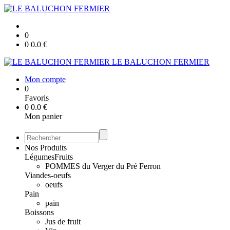
0
0
0.0
€
LE BALUCHON FERMIER
Mon compte
0
Favoris
0
0.0
€
Mon panier
Nos Produits
Légumes
Fruits
POMMES du Verger du Pré Ferron
Viandes-oeufs
oeufs
Pain
pain
Boissons
Jus de fruit