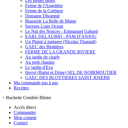
Les Belles Bêtes
Ferme de l'Angelière
Ferme de la Corbiere
Domaine Dhommé
Brasserie La Belle de Maine
Saveurs Loire Ocean
Le Nid des Nonces - Emmanuel Gabard
EARL DELAUBIO - PAM D'ANJOU
Un Plaisir à partager (Nicolas Thurault)
GAEC des Blottières
FERME DE LA GRANDE RIVIERE
Au jardin de charly
Au petit champs
Le jardin d'Eva
Hervé (Batist et Drine) SEL DE NOIRMOUTIER
GAEC DES BLOTTIERES SAINT JOSEPH
Ma commande pas à pas
Recettes
>
Buchette Cendrée Blister
Accès direct
Commander
Mon compte
Contact