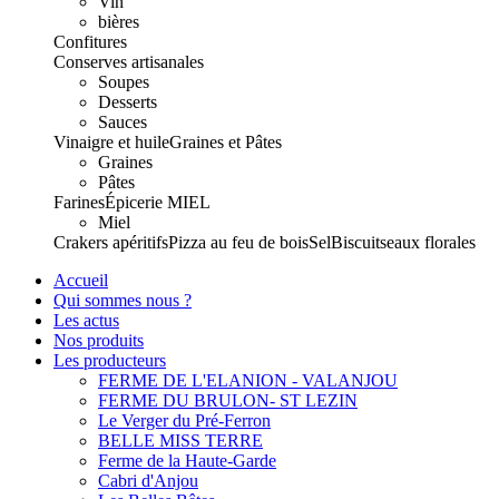
Vin
bières
Confitures
Conserves artisanales
Soupes
Desserts
Sauces
Vinaigre et huile
Graines et Pâtes
Graines
Pâtes
Farines
Épicerie
MIEL
Miel
Crakers apéritifs
Pizza au feu de bois
Sel
Biscuits
eaux florales
Accueil
Qui sommes nous ?
Les actus
Nos produits
Les producteurs
FERME DE L'ELANION - VALANJOU
FERME DU BRULON- ST LEZIN
Le Verger du Pré-Ferron
BELLE MISS TERRE
Ferme de la Haute-Garde
Cabri d'Anjou