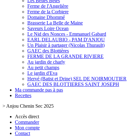
Les Belles Bêtes
Ferme de l'Angelière
Ferme de la Corbiere
Domaine Dhommé
Brasserie La Belle de Maine
Saveurs Loire Ocean
Le Nid des Nonces - Emmanuel Gabard
EARL DELAUBIO - PAM D'ANJOU
Un Plaisir à partager (Nicolas Thurault)
GAEC des Blottières
FERME DE LA GRANDE RIVIERE
Au jardin de charly
Au petit champs
Le jardin d'Eva
Hervé (Batist et Drine) SEL DE NOIRMOUTIER
GAEC DES BLOTTIERES SAINT JOSEPH
Ma commande pas à pas
Recettes
>
Anjou Chenin Sec 2025
Accès direct
Commander
Mon compte
Contact