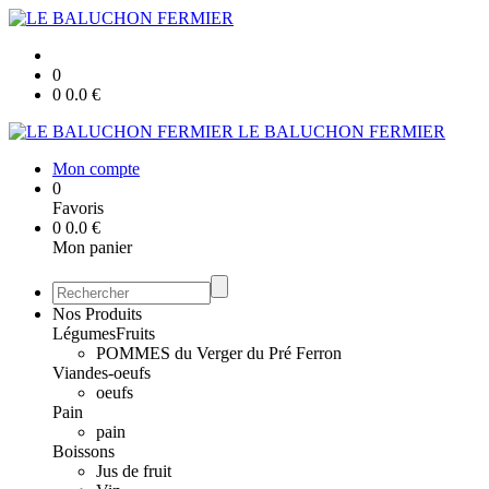
0
0
0.0
€
LE BALUCHON FERMIER
Mon compte
0
Favoris
0
0.0
€
Mon panier
Nos Produits
Légumes
Fruits
POMMES du Verger du Pré Ferron
Viandes-oeufs
oeufs
Pain
pain
Boissons
Jus de fruit