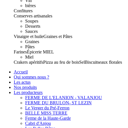
Vin
bières
Confitures
Conserves artisanales
Soupes
Desserts
Sauces
Vinaigre et huile
Graines et Pâtes
Graines
Pâtes
Farines
Épicerie
MIEL
Miel
Crakers apéritifs
Pizza au feu de bois
Sel
Biscuits
eaux florales
Accueil
Qui sommes nous ?
Les actus
Nos produits
Les producteurs
FERME DE L'ELANION - VALANJOU
FERME DU BRULON- ST LEZIN
Le Verger du Pré-Ferron
BELLE MISS TERRE
Ferme de la Haute-Garde
Cabri d'Anjou