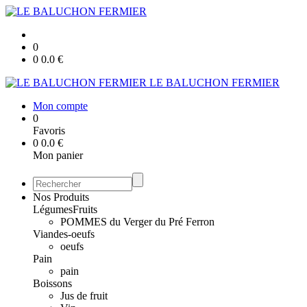
0
0
0.0
€
LE BALUCHON FERMIER
Mon compte
0
Favoris
0
0.0
€
Mon panier
Nos Produits
Légumes
Fruits
POMMES du Verger du Pré Ferron
Viandes-oeufs
oeufs
Pain
pain
Boissons
Jus de fruit