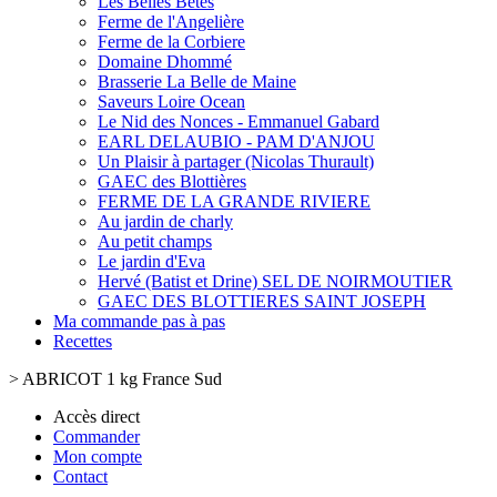
Les Belles Bêtes
Ferme de l'Angelière
Ferme de la Corbiere
Domaine Dhommé
Brasserie La Belle de Maine
Saveurs Loire Ocean
Le Nid des Nonces - Emmanuel Gabard
EARL DELAUBIO - PAM D'ANJOU
Un Plaisir à partager (Nicolas Thurault)
GAEC des Blottières
FERME DE LA GRANDE RIVIERE
Au jardin de charly
Au petit champs
Le jardin d'Eva
Hervé (Batist et Drine) SEL DE NOIRMOUTIER
GAEC DES BLOTTIERES SAINT JOSEPH
Ma commande pas à pas
Recettes
>
ABRICOT 1 kg France Sud
Accès direct
Commander
Mon compte
Contact