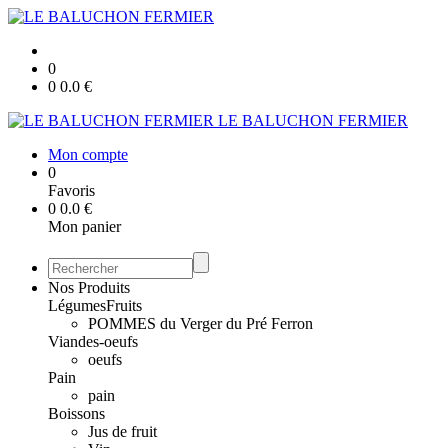
0
0
0.0
€
LE BALUCHON FERMIER
Mon compte
0
Favoris
0
0.0
€
Mon panier
Nos Produits
Légumes
Fruits
POMMES du Verger du Pré Ferron
Viandes-oeufs
oeufs
Pain
pain
Boissons
Jus de fruit