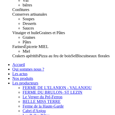
Vin
bières
Confitures
Conserves artisanales
Soupes
Desserts
Sauces
Vinaigre et huile
Graines et Pâtes
Graines
Pâtes
Farines
Épicerie
MIEL
Miel
Crakers apéritifs
Pizza au feu de bois
Sel
Biscuits
eaux florales
Accueil
Qui sommes nous ?
Les actus
Nos produits
Les producteurs
FERME DE L'ELANION - VALANJOU
FERME DU BRULON- ST LEZIN
Le Verger du Pré-Ferron
BELLE MISS TERRE
Ferme de la Haute-Garde
Cabri d'Anjou