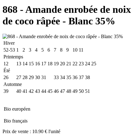
868 - Amande enrobée de noix
de coco râpée - Blanc 35%
Hiver
52-53
1
2
3
4
5
6
7
8
9
10
11
Printemps
12
13
14
15
16
17
18
19
20
21
22
23
24
25
Été
26
27
28
29
30
31
32
33
34
35
36
37
38
Automne
39
40
41
42
43
44
45
46
47
48
49
50
51
Bio européen
Bio français
Prix de vente :
10.90 € l'unité