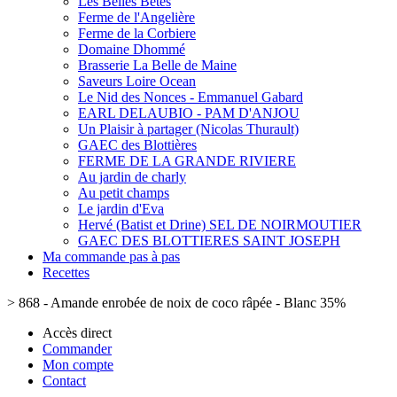
Les Belles Bêtes
Ferme de l'Angelière
Ferme de la Corbiere
Domaine Dhommé
Brasserie La Belle de Maine
Saveurs Loire Ocean
Le Nid des Nonces - Emmanuel Gabard
EARL DELAUBIO - PAM D'ANJOU
Un Plaisir à partager (Nicolas Thurault)
GAEC des Blottières
FERME DE LA GRANDE RIVIERE
Au jardin de charly
Au petit champs
Le jardin d'Eva
Hervé (Batist et Drine) SEL DE NOIRMOUTIER
GAEC DES BLOTTIERES SAINT JOSEPH
Ma commande pas à pas
Recettes
>
868 - Amande enrobée de noix de coco râpée - Blanc 35%
Accès direct
Commander
Mon compte
Contact