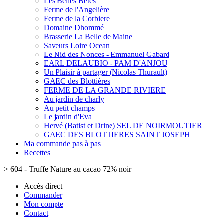
Les Belles Bêtes
Ferme de l'Angelière
Ferme de la Corbiere
Domaine Dhommé
Brasserie La Belle de Maine
Saveurs Loire Ocean
Le Nid des Nonces - Emmanuel Gabard
EARL DELAUBIO - PAM D'ANJOU
Un Plaisir à partager (Nicolas Thurault)
GAEC des Blottières
FERME DE LA GRANDE RIVIERE
Au jardin de charly
Au petit champs
Le jardin d'Eva
Hervé (Batist et Drine) SEL DE NOIRMOUTIER
GAEC DES BLOTTIERES SAINT JOSEPH
Ma commande pas à pas
Recettes
>
604 - Truffe Nature au cacao 72% noir
Accès direct
Commander
Mon compte
Contact