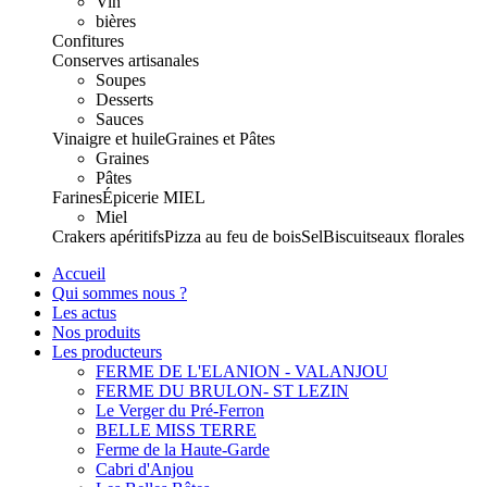
Vin
bières
Confitures
Conserves artisanales
Soupes
Desserts
Sauces
Vinaigre et huile
Graines et Pâtes
Graines
Pâtes
Farines
Épicerie
MIEL
Miel
Crakers apéritifs
Pizza au feu de bois
Sel
Biscuits
eaux florales
Accueil
Qui sommes nous ?
Les actus
Nos produits
Les producteurs
FERME DE L'ELANION - VALANJOU
FERME DU BRULON- ST LEZIN
Le Verger du Pré-Ferron
BELLE MISS TERRE
Ferme de la Haute-Garde
Cabri d'Anjou