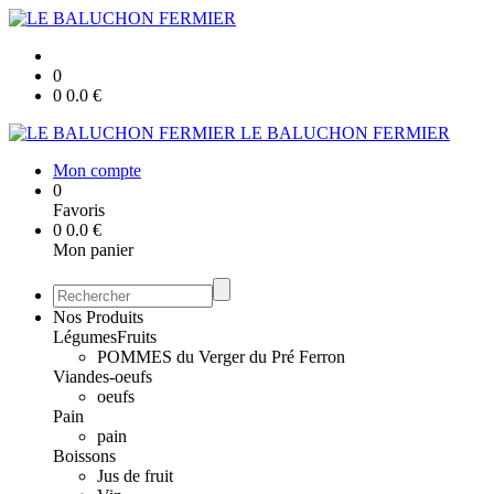
0
0
0.0
€
LE BALUCHON FERMIER
Mon compte
0
Favoris
0
0.0
€
Mon panier
Nos Produits
Légumes
Fruits
POMMES du Verger du Pré Ferron
Viandes-oeufs
oeufs
Pain
pain
Boissons
Jus de fruit