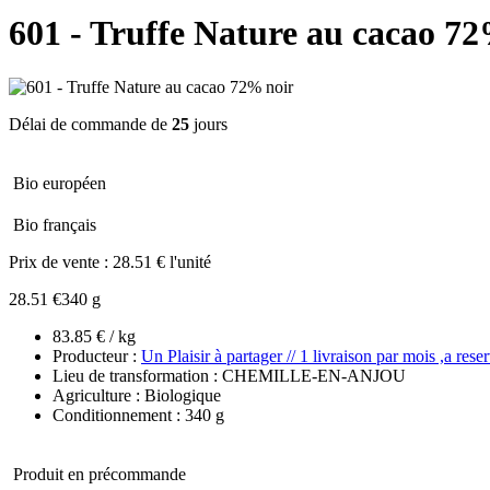
601 - Truffe Nature au cacao 7
Délai de commande de
25
jours
Bio européen
Bio français
Prix de vente :
28.51 € l'unité
28.51 €
340 g
83.85 € / kg
Producteur :
Un Plaisir à partager // 1 livraison par mois ,a reser
Lieu de transformation : CHEMILLE-EN-ANJOU
Agriculture : Biologique
Conditionnement : 340 g
Produit en précommande