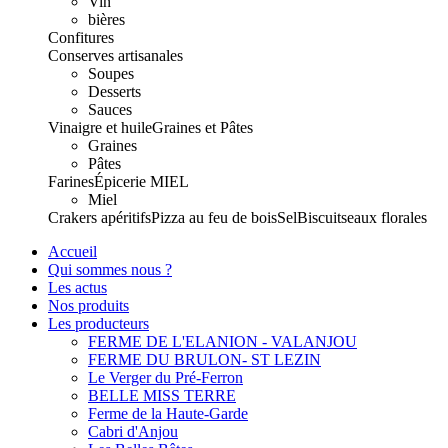
Vin
bières
Confitures
Conserves artisanales
Soupes
Desserts
Sauces
Vinaigre et huile
Graines et Pâtes
Graines
Pâtes
Farines
Épicerie
MIEL
Miel
Crakers apéritifs
Pizza au feu de bois
Sel
Biscuits
eaux florales
Accueil
Qui sommes nous ?
Les actus
Nos produits
Les producteurs
FERME DE L'ELANION - VALANJOU
FERME DU BRULON- ST LEZIN
Le Verger du Pré-Ferron
BELLE MISS TERRE
Ferme de la Haute-Garde
Cabri d'Anjou