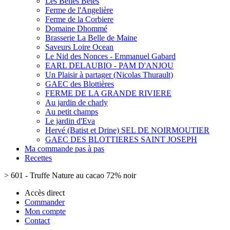
Les Belles Bêtes
Ferme de l'Angelière
Ferme de la Corbiere
Domaine Dhommé
Brasserie La Belle de Maine
Saveurs Loire Ocean
Le Nid des Nonces - Emmanuel Gabard
EARL DELAUBIO - PAM D'ANJOU
Un Plaisir à partager (Nicolas Thurault)
GAEC des Blottières
FERME DE LA GRANDE RIVIERE
Au jardin de charly
Au petit champs
Le jardin d'Eva
Hervé (Batist et Drine) SEL DE NOIRMOUTIER
GAEC DES BLOTTIERES SAINT JOSEPH
Ma commande pas à pas
Recettes
>
601 - Truffe Nature au cacao 72% noir
Accès direct
Commander
Mon compte
Contact