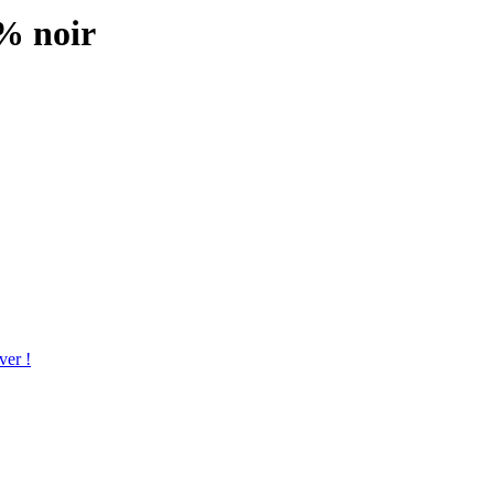
2% noir
ver !