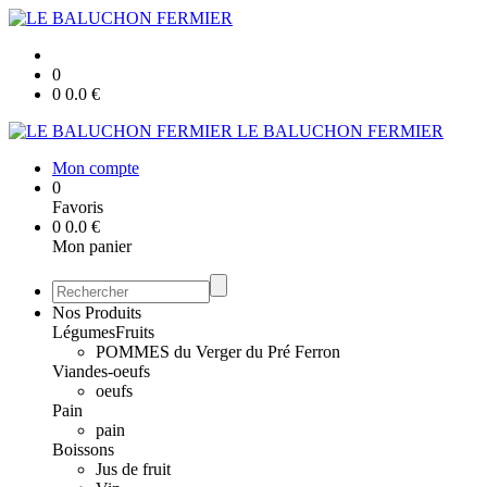
0
0
0.0
€
LE BALUCHON FERMIER
Mon compte
0
Favoris
0
0.0
€
Mon panier
Nos Produits
Légumes
Fruits
POMMES du Verger du Pré Ferron
Viandes-oeufs
oeufs
Pain
pain
Boissons
Jus de fruit