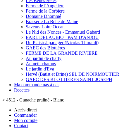
Les Belles Bêtes
Ferme de l'Angelière
Ferme de la Corbiere
Domaine Dhommé
Brasserie La Belle de Maine
Saveurs Loire Ocean
Le Nid des Nonces - Emmanuel Gabard
EARL DELAUBIO - PAM D'ANJOU
Un Plaisir à partager (Nicolas Thurault)
GAEC des Blottières
FERME DE LA GRANDE RIVIERE
Au jardin de charly
Au petit champs
Le jardin d'Eva
Hervé (Batist et Drine) SEL DE NOIRMOUTIER
GAEC DES BLOTTIERES SAINT JOSEPH
Ma commande pas à pas
Recettes
>
4512 - Ganache praliné - Blanc
Accès direct
Commander
Mon compte
Contact