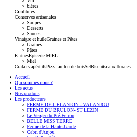
Vin
bières
Confitures
Conserves artisanales
Soupes
Desserts
Sauces
Vinaigre et huile
Graines et Pâtes
Graines
Pâtes
Farines
Épicerie
MIEL
Miel
Crakers apéritifs
Pizza au feu de bois
Sel
Biscuits
eaux florales
Accueil
Qui sommes nous ?
Les actus
Nos produits
Les producteurs
FERME DE L'ELANION - VALANJOU
FERME DU BRULON- ST LEZIN
Le Verger du Pré-Ferron
BELLE MISS TERRE
Ferme de la Haute-Garde
Cabri d'Anjou