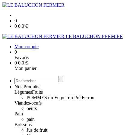
0
0
0.0
€
LE BALUCHON FERMIER
Mon compte
0
Favoris
0
0.0
€
Mon panier
Nos Produits
Légumes
Fruits
POMMES du Verger du Pré Ferron
Viandes-oeufs
oeufs
Pain
pain
Boissons
Jus de fruit