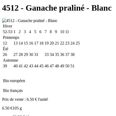
4512 - Ganache praliné - Blanc
Hiver
52-53
1
2
3
4
5
6
7
8
9
10
11
Printemps
12
13
14
15
16
17
18
19
20
21
22
23
24
25
Été
26
27
28
29
30
31
32
33
34
35
36
37
38
Automne
39
40
41
42
43
44
45
46
47
48
49
50
51
Bio européen
Bio français
Prix de vente :
6.50 € l'unité
6.50 €
105 g