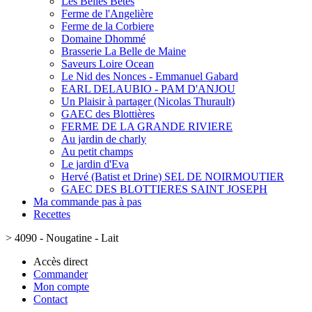
Les Belles Bêtes
Ferme de l'Angelière
Ferme de la Corbiere
Domaine Dhommé
Brasserie La Belle de Maine
Saveurs Loire Ocean
Le Nid des Nonces - Emmanuel Gabard
EARL DELAUBIO - PAM D'ANJOU
Un Plaisir à partager (Nicolas Thurault)
GAEC des Blottières
FERME DE LA GRANDE RIVIERE
Au jardin de charly
Au petit champs
Le jardin d'Eva
Hervé (Batist et Drine) SEL DE NOIRMOUTIER
GAEC DES BLOTTIERES SAINT JOSEPH
Ma commande pas à pas
Recettes
>
4090 - Nougatine - Lait
Accès direct
Commander
Mon compte
Contact