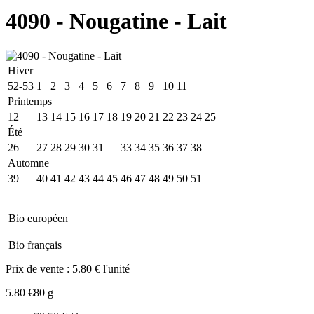
4090 - Nougatine - Lait
Hiver
52-53
1
2
3
4
5
6
7
8
9
10
11
Printemps
12
13
14
15
16
17
18
19
20
21
22
23
24
25
Été
26
27
28
29
30
31
32
33
34
35
36
37
38
Automne
39
40
41
42
43
44
45
46
47
48
49
50
51
Bio européen
Bio français
Prix de vente :
5.80 € l'unité
5.80 €
80 g