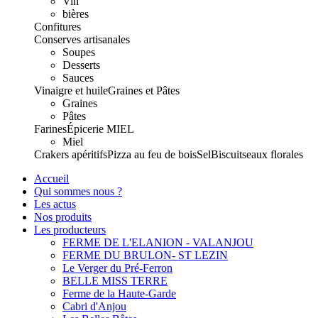
Vin
bières
Confitures
Conserves artisanales
Soupes
Desserts
Sauces
Vinaigre et huile
Graines et Pâtes
Graines
Pâtes
Farines
Épicerie
MIEL
Miel
Crakers apéritifs
Pizza au feu de bois
Sel
Biscuits
eaux florales
Accueil
Qui sommes nous ?
Les actus
Nos produits
Les producteurs
FERME DE L'ELANION - VALANJOU
FERME DU BRULON- ST LEZIN
Le Verger du Pré-Ferron
BELLE MISS TERRE
Ferme de la Haute-Garde
Cabri d'Anjou