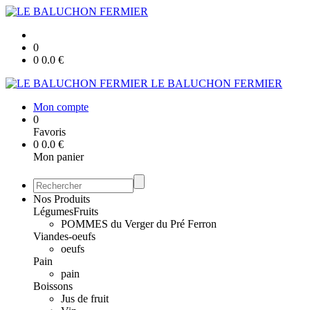
0
0
0.0
€
LE BALUCHON FERMIER
Mon compte
0
Favoris
0
0.0
€
Mon panier
Nos Produits
Légumes
Fruits
POMMES du Verger du Pré Ferron
Viandes-oeufs
oeufs
Pain
pain
Boissons
Jus de fruit