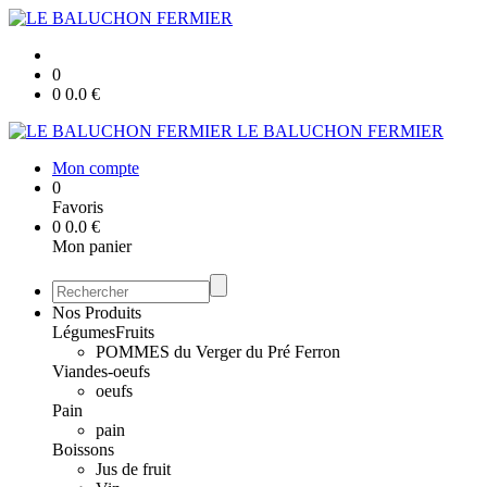
0
0
0.0
€
LE BALUCHON FERMIER
Mon compte
0
Favoris
0
0.0
€
Mon panier
Nos Produits
Légumes
Fruits
POMMES du Verger du Pré Ferron
Viandes-oeufs
oeufs
Pain
pain
Boissons
Jus de fruit