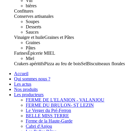
Vin
bières
Confitures
Conserves artisanales
Soupes
Desserts
Sauces
Vinaigre et huile
Graines et Pâtes
Graines
Pâtes
Farines
Épicerie
MIEL
Miel
Crakers apéritifs
Pizza au feu de bois
Sel
Biscuits
eaux florales
Accueil
Qui sommes nous ?
Les actus
Nos produits
Les producteurs
FERME DE L'ELANION - VALANJOU
FERME DU BRULON- ST LEZIN
Le Verger du Pré-Ferron
BELLE MISS TERRE
Ferme de la Haute-Garde
Cabri d'Anjou