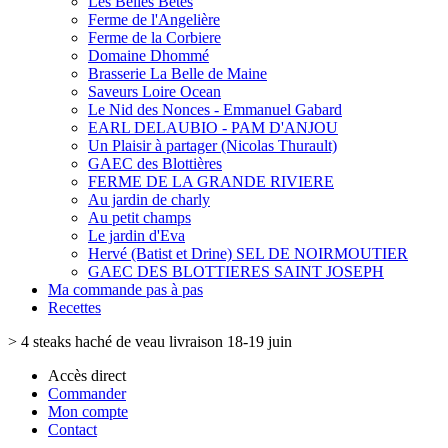
Les Belles Bêtes
Ferme de l'Angelière
Ferme de la Corbiere
Domaine Dhommé
Brasserie La Belle de Maine
Saveurs Loire Ocean
Le Nid des Nonces - Emmanuel Gabard
EARL DELAUBIO - PAM D'ANJOU
Un Plaisir à partager (Nicolas Thurault)
GAEC des Blottières
FERME DE LA GRANDE RIVIERE
Au jardin de charly
Au petit champs
Le jardin d'Eva
Hervé (Batist et Drine) SEL DE NOIRMOUTIER
GAEC DES BLOTTIERES SAINT JOSEPH
Ma commande pas à pas
Recettes
>
4 steaks haché de veau livraison 18-19 juin
Accès direct
Commander
Mon compte
Contact