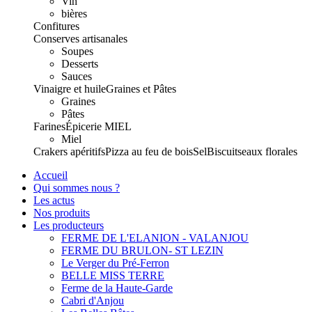
Vin
bières
Confitures
Conserves artisanales
Soupes
Desserts
Sauces
Vinaigre et huile
Graines et Pâtes
Graines
Pâtes
Farines
Épicerie
MIEL
Miel
Crakers apéritifs
Pizza au feu de bois
Sel
Biscuits
eaux florales
Accueil
Qui sommes nous ?
Les actus
Nos produits
Les producteurs
FERME DE L'ELANION - VALANJOU
FERME DU BRULON- ST LEZIN
Le Verger du Pré-Ferron
BELLE MISS TERRE
Ferme de la Haute-Garde
Cabri d'Anjou