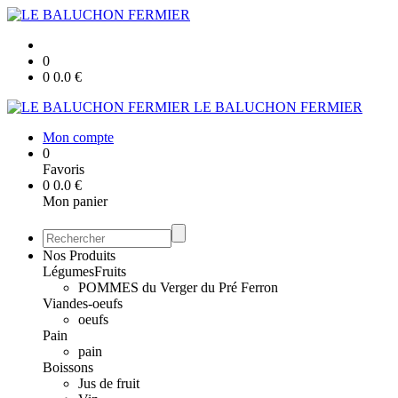
0
0
0.0
€
LE BALUCHON FERMIER
Mon compte
0
Favoris
0
0.0
€
Mon panier
Nos Produits
Légumes
Fruits
POMMES du Verger du Pré Ferron
Viandes-oeufs
oeufs
Pain
pain
Boissons
Jus de fruit