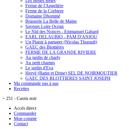
Les Belles Bêtes
Ferme de l'Angelière
Ferme de la Corbiere
Domaine Dhommé
Brasserie La Belle de Maine
Saveurs Loire Ocean
Le Nid des Nonces - Emmanuel Gabard
EARL DELAUBIO - PAM D'ANJOU
Un Plaisir à partager (Nicolas Thurault)
GAEC des Blottières
FERME DE LA GRANDE RIVIERE
Au jardin de charly
Au petit champs
Le jardin d'Eva
Hervé (Batist et Drine) SEL DE NOIRMOUTIER
GAEC DES BLOTTIERES SAINT JOSEPH
Ma commande pas à pas
Recettes
>
251 - Cassis noir
Accès direct
Commander
Mon compte
Contact