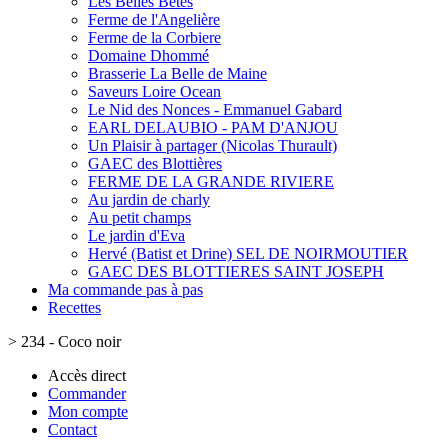
Les Belles Bêtes
Ferme de l'Angelière
Ferme de la Corbiere
Domaine Dhommé
Brasserie La Belle de Maine
Saveurs Loire Ocean
Le Nid des Nonces - Emmanuel Gabard
EARL DELAUBIO - PAM D'ANJOU
Un Plaisir à partager (Nicolas Thurault)
GAEC des Blottières
FERME DE LA GRANDE RIVIERE
Au jardin de charly
Au petit champs
Le jardin d'Eva
Hervé (Batist et Drine) SEL DE NOIRMOUTIER
GAEC DES BLOTTIERES SAINT JOSEPH
Ma commande pas à pas
Recettes
>
234 - Coco noir
Accès direct
Commander
Mon compte
Contact