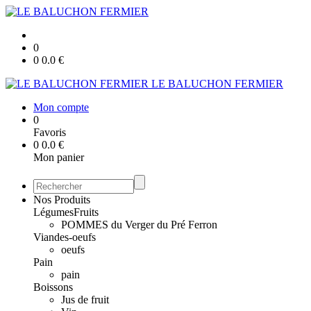
0
0
0.0
€
LE BALUCHON FERMIER
Mon compte
0
Favoris
0
0.0
€
Mon panier
Nos Produits
Légumes
Fruits
POMMES du Verger du Pré Ferron
Viandes-oeufs
oeufs
Pain
pain
Boissons
Jus de fruit