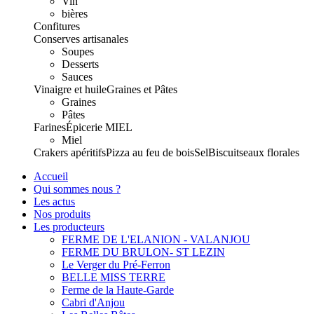
Vin
bières
Confitures
Conserves artisanales
Soupes
Desserts
Sauces
Vinaigre et huile
Graines et Pâtes
Graines
Pâtes
Farines
Épicerie
MIEL
Miel
Crakers apéritifs
Pizza au feu de bois
Sel
Biscuits
eaux florales
Accueil
Qui sommes nous ?
Les actus
Nos produits
Les producteurs
FERME DE L'ELANION - VALANJOU
FERME DU BRULON- ST LEZIN
Le Verger du Pré-Ferron
BELLE MISS TERRE
Ferme de la Haute-Garde
Cabri d'Anjou