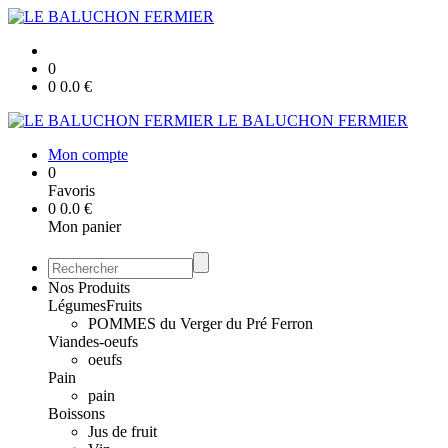
0
0
0.0
€
LE BALUCHON FERMIER
Mon compte
0
Favoris
0
0.0
€
Mon panier
Nos Produits
Légumes
Fruits
POMMES du Verger du Pré Ferron
Viandes-oeufs
oeufs
Pain
pain
Boissons
Jus de fruit