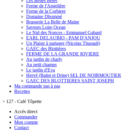
Les Belles Bêtes
Ferme de l'Angelière
Ferme de la Corbiere
Domaine Dhommé
Brasserie La Belle de Maine
Saveurs Loire Ocean
Le Nid des Nonces - Emmanuel Gabard
EARL DELAUBIO - PAM D'ANJOU
Un Plaisir à partager (Nicolas Thurault)
GAEC des Blottières
FERME DE LA GRANDE RIVIERE
Au jardin de charly
Au petit champs
Le jardin d'Eva
Hervé (Batist et Drine) SEL DE NOIRMOUTIER
GAEC DES BLOTTIERES SAINT JOSEPH
Ma commande pas à pas
Recettes
>
127 - Café Tôpette
Accès direct
Commander
Mon compte
Contact