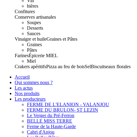
Vin
bières
Confitures
Conserves artisanales
Soupes
Desserts
Sauces
Vinaigre et huile
Graines et Pâtes
Graines
Pâtes
Farines
Épicerie
MIEL
Miel
Crakers apéritifs
Pizza au feu de bois
Sel
Biscuits
eaux florales
Accueil
Qui sommes nous ?
Les actus
Nos produits
Les producteurs
FERME DE L'ELANION - VALANJOU
FERME DU BRULON- ST LEZIN
Le Verger du Pré-Ferron
BELLE MISS TERRE
Ferme de la Haute-Garde
Cabri d'Anjou