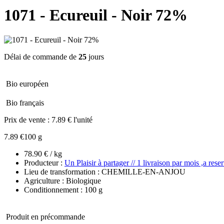
1071 - Ecureuil - Noir 72%
Délai de commande de
25
jours
Bio européen
Bio français
Prix de vente :
7.89 € l'unité
7.89 €
100 g
78.90 € / kg
Producteur :
Un Plaisir à partager // 1 livraison par mois ,a reser
Lieu de transformation : CHEMILLE-EN-ANJOU
Agriculture : Biologique
Conditionnement : 100 g
Produit en précommande