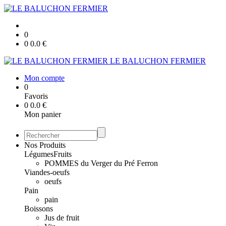
0
0
0.0
€
LE BALUCHON FERMIER
Mon compte
0
Favoris
0
0.0
€
Mon panier
Nos Produits
Légumes
Fruits
POMMES du Verger du Pré Ferron
Viandes-oeufs
oeufs
Pain
pain
Boissons
Jus de fruit