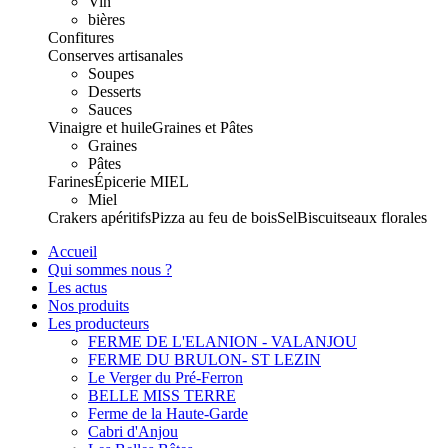
Vin
bières
Confitures
Conserves artisanales
Soupes
Desserts
Sauces
Vinaigre et huile
Graines et Pâtes
Graines
Pâtes
Farines
Épicerie
MIEL
Miel
Crakers apéritifs
Pizza au feu de bois
Sel
Biscuits
eaux florales
Accueil
Qui sommes nous ?
Les actus
Nos produits
Les producteurs
FERME DE L'ELANION - VALANJOU
FERME DU BRULON- ST LEZIN
Le Verger du Pré-Ferron
BELLE MISS TERRE
Ferme de la Haute-Garde
Cabri d'Anjou