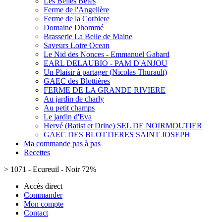
Les Belles Bêtes
Ferme de l'Angelière
Ferme de la Corbiere
Domaine Dhommé
Brasserie La Belle de Maine
Saveurs Loire Ocean
Le Nid des Nonces - Emmanuel Gabard
EARL DELAUBIO - PAM D'ANJOU
Un Plaisir à partager (Nicolas Thurault)
GAEC des Blottières
FERME DE LA GRANDE RIVIERE
Au jardin de charly
Au petit champs
Le jardin d'Eva
Hervé (Batist et Drine) SEL DE NOIRMOUTIER
GAEC DES BLOTTIERES SAINT JOSEPH
Ma commande pas à pas
Recettes
>
1071 - Ecureuil - Noir 72%
Accès direct
Commander
Mon compte
Contact