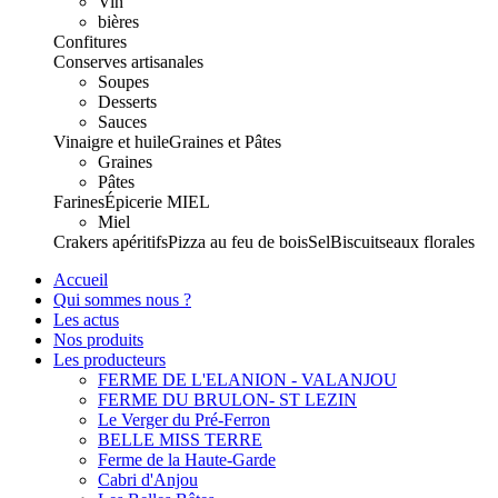
Vin
bières
Confitures
Conserves artisanales
Soupes
Desserts
Sauces
Vinaigre et huile
Graines et Pâtes
Graines
Pâtes
Farines
Épicerie
MIEL
Miel
Crakers apéritifs
Pizza au feu de bois
Sel
Biscuits
eaux florales
Accueil
Qui sommes nous ?
Les actus
Nos produits
Les producteurs
FERME DE L'ELANION - VALANJOU
FERME DU BRULON- ST LEZIN
Le Verger du Pré-Ferron
BELLE MISS TERRE
Ferme de la Haute-Garde
Cabri d'Anjou