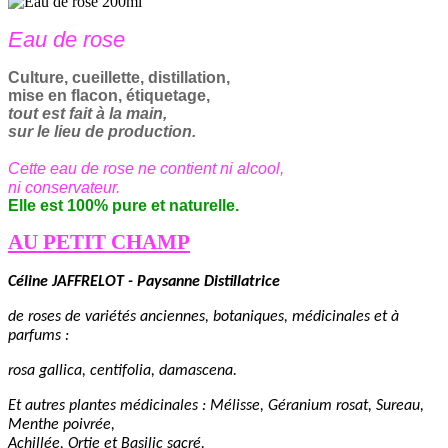
Eau de rose
Culture, cueillette, distillation,
mise en flacon, étiquetage,
tout est fait à la main,
sur le lieu de production.
Cette eau de rose ne contient ni alcool,
ni conservateur.
Elle est
100% pure et naturelle.
AU PETIT CHAMP
C
éline JAFFRELOT -
P
aysanne
D
istillatrice
de roses de variétés anciennes, botaniques, médicinales et à
parfum
s
:
rosa gallica, centifolia, damascena.
Et autres plantes médicinales : Mélisse, Géranium rosat,
Su
reau,
Menthe poivrée,
Achillée,
Ortie
et
B
asilic sacré
.