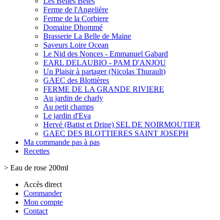
Les Belles Bêtes
Ferme de l'Angelière
Ferme de la Corbiere
Domaine Dhommé
Brasserie La Belle de Maine
Saveurs Loire Ocean
Le Nid des Nonces - Emmanuel Gabard
EARL DELAUBIO - PAM D'ANJOU
Un Plaisir à partager (Nicolas Thurault)
GAEC des Blottières
FERME DE LA GRANDE RIVIERE
Au jardin de charly
Au petit champs
Le jardin d'Eva
Hervé (Batist et Drine) SEL DE NOIRMOUTIER
GAEC DES BLOTTIERES SAINT JOSEPH
Ma commande pas à pas
Recettes
>
Eau de rose 200ml
Accès direct
Commander
Mon compte
Contact