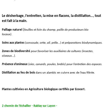
Le désherbage, l’entretien, la mise en flacons, la distillation…, tout
est fait à la main.
(
Paillage naturel
feuilles
et
foin
du champ,
paille de producteurs bio
locaux
)
.
Soins
aux
plantes
(
consoude, ortie, ail, prêle…
)
e
t
préparations biodynamiqu
es.
Zones de biodiversité
pour favoriser les auxiliaires de cultures
(insectes
,
oiseaux…
).
Présence d’animaux
(oies, canards, poules, brebis) pour l’entretien des espaces.
Distillation au feu de bois
dans un alambic en cuivre avec de l’eau filtrée.
Plantes cultivées en Agriculture biologique certifiés par Ecocert.
2 chemin de l’échallier -
Rablay sur Layon -