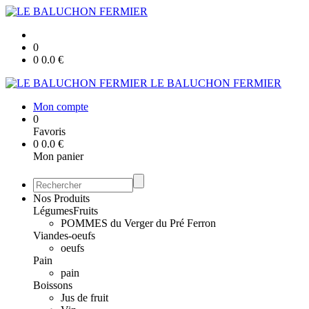
0
0
0.0
€
LE BALUCHON FERMIER
Mon compte
0
Favoris
0
0.0
€
Mon panier
Nos Produits
Légumes
Fruits
POMMES du Verger du Pré Ferron
Viandes-oeufs
oeufs
Pain
pain
Boissons
Jus de fruit